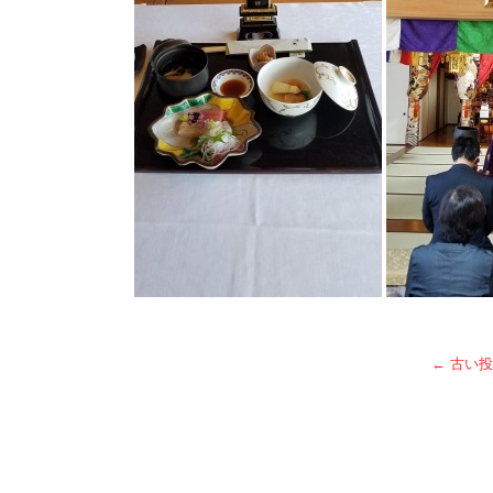
←
古い投